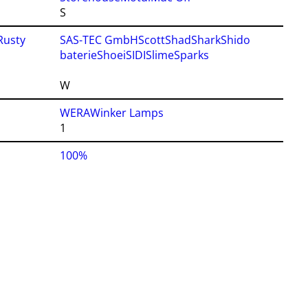
S
Rusty
SAS-TEC GmbH
Scott
Shad
Shark
Shido
baterie
Shoei
SIDI
Slime
Sparks
W
WERA
Winker Lamps
1
100%