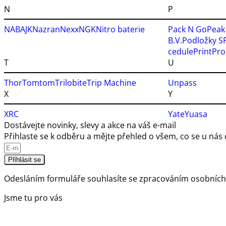
N
P
NABAJK
Nazran
Nexx
NGK
Nitro baterie
Pack N Go
Peak
B.V.
Podložky SP
cedule
Print
Pro
T
U
Thor
Tomtom
Trilobite
Trip Machine
Unpass
X
Y
XRC
Yate
Yuasa
Dostávejte novinky, slevy a akce na váš e-mail
Přihlaste se k odběru a mějte přehled o všem, co se u nás 
Přihlásit se
Odesláním formuláře souhlasíte se
zpracováním osobních
Jsme tu pro vás