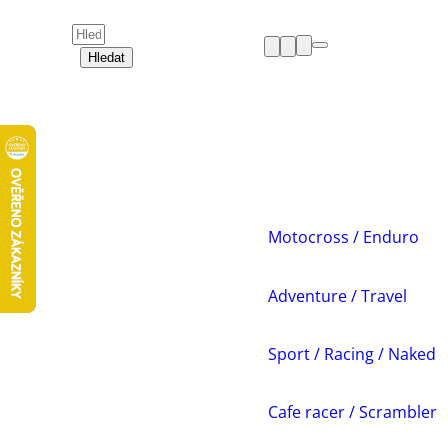
Hledat
HELMY
OBLEČENÍ
BOTY
CHRÁNIČE
DÁMSKÁ ZÓNA
PŘÍSLUŠENSTVÍ
NÁHRADNÍ DÍLY
Motocross / Enduro
VOLNÝ ČAS
AKCE A VÝPRODEJE
Adventure / Travel
Sport / Racing / Naked
Cafe racer / Scrambler