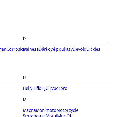
D
man
Corrosion
Dainese
Dárkové poukazy
Devold
Dickies
H
Helly
Hiflo
HJC
Hyperpro
M
Macna
Monimoto
Motorcycle
Storehouse
Motul
Muc Off