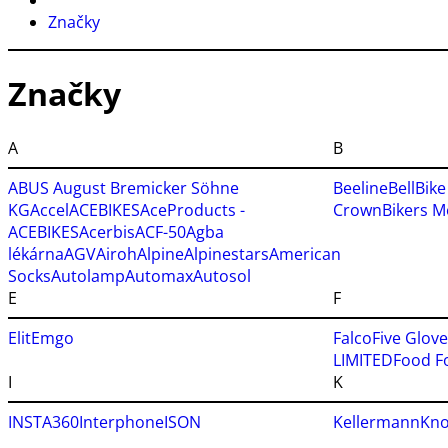
Značky
Značky
A
B
ABUS August Bremicker Söhne
Beeline
Bell
Bike 
KG
Accel
ACEBIKES
AceProducts -
Crown
Bikers 
ACEBIKES
Acerbis
ACF-50
Agba
lékárna
AGV
Airoh
Alpine
Alpinestars
American
Socks
Autolamp
Automax
Autosol
E
F
Elit
Emgo
Falco
Five Glov
LIMITED
Food F
I
K
INSTA360
Interphone
ISON
Kellermann
Kn