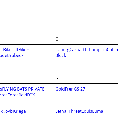
C
it
Bike Lift
Bikers
Caberg
Carhartt
Champion
Cole
Mode
Brubeck
Block
G
es
FLYING BATS PRIVATE
GoldFren
GS 27
orce
Forcefield
FOX
L
ox
Kovix
Kriega
Lethal Threat
Louis
Luma