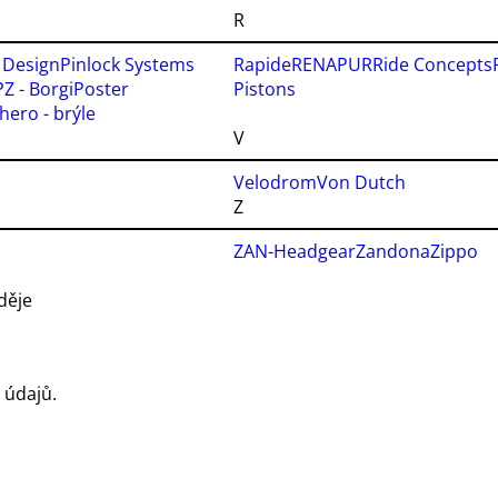
R
 Design
Pinlock Systems
Rapide
RENAPUR
Ride Concepts
Z - Borgi
Poster
Pistons
hero - brýle
V
Velodrom
Von Dutch
Z
ZAN-Headgear
Zandona
Zippo
děje
 údajů.