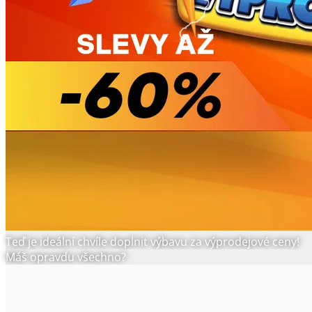
Teď je ideální chvíle doplnit výbavu za výprodejové ceny!
Máš opravdu všechno?