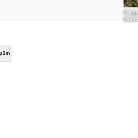
Kriega
Multi
upům