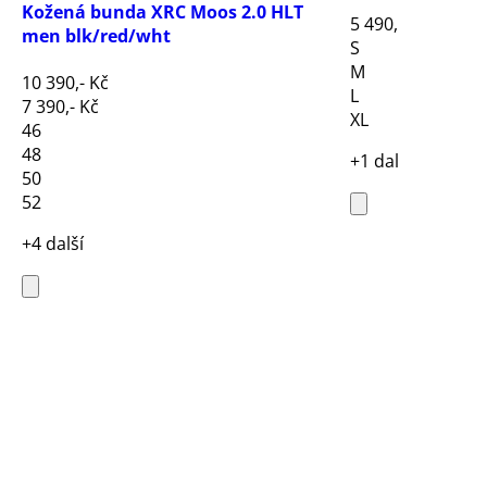
Kožená bunda XRC Moos 2.0 HLT
5 490,- Kč
men blk/red/wht
S
M
10 390,- Kč
L
7 390,- Kč
XL
46
48
+1 další
50
52
+4 další