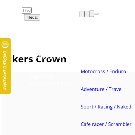
Hledat
HELMY
OBLEČENÍ
BOTY
CHRÁNIČE
Bikers Crown
DÁMSKÁ ZÓNA
PŘÍSLUŠENSTVÍ
NÁHRADNÍ DÍLY
Motocross / Enduro
VOLNÝ ČAS
AKCE A VÝPRODEJE
Adventure / Travel
Sport / Racing / Naked
Cafe racer / Scrambler