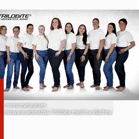
ite motorcycle jeans
postava je jedinečná, Trilobite myslí na všechny