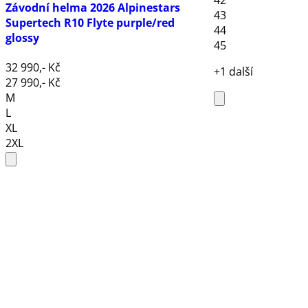
Závodní helma 2026 Alpinestars
43
Supertech R10 Flyte purple/red
44
glossy
45
32 990,- Kč
+1 další
27 990,- Kč
M
L
XL
2XL