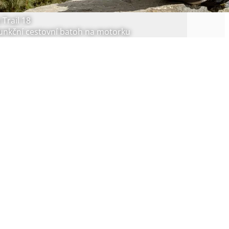
 Trail 18
funkční cestovní batoh na motorku
SUPER CENA
Novinka