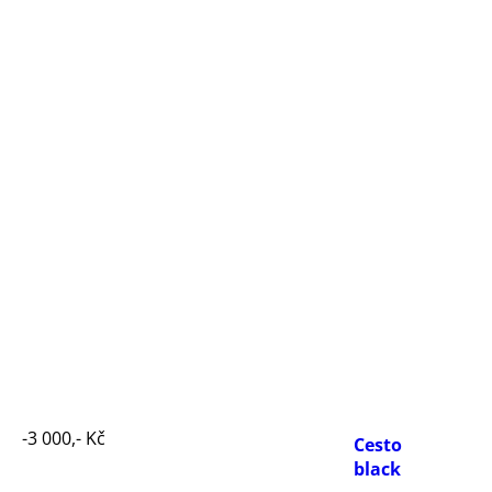
-3 000,- Kč
Cestovní rukavi
black