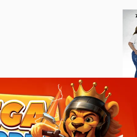
Trilob
Každá 