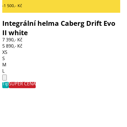
-1 500,- Kč
Integrální helma Caberg Drift Evo
II white
7 390,- Kč
5 890,- Kč
XS
S
M
L
Tip
SUPER CENA