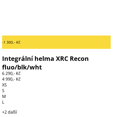
-1 300,- Kč
Integrální helma XRC Recon
fluo/blk/wht
6 290,- Kč
4 990,- Kč
XS
S
M
L
+2 další