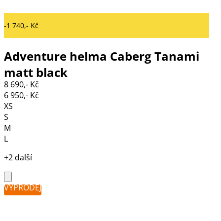
-1 740,- Kč
Adventure helma Caberg Tanami
matt black
8 690,- Kč
6 950,- Kč
XS
S
M
L
+2 další
VÝPRODEJ