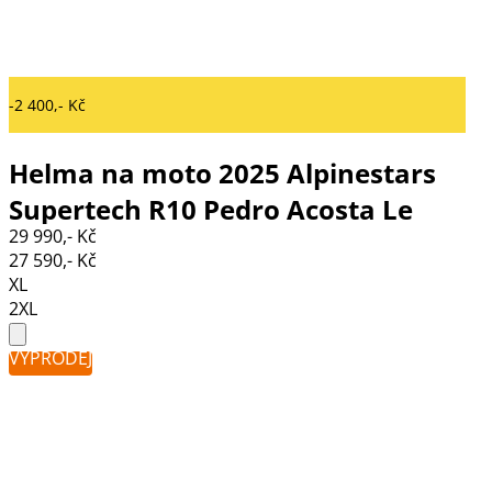
-2 400,- Kč
Helma na moto 2025 Alpinestars
Supertech R10 Pedro Acosta Le
29 990,- Kč
blue/red/white matt
27 590,- Kč
XL
2XL
VÝPRODEJ