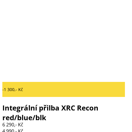
-1 300,- Kč
Integrální přilba XRC Recon
red/blue/blk
6 290,- Kč
4 990,- Kč