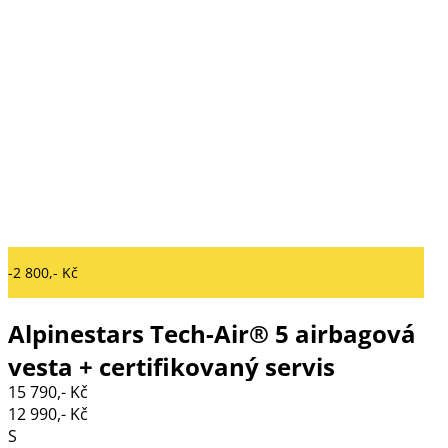
-2 800,- Kč
Alpinestars Tech-Air® 5 airbagová
vesta + certifikovaný servis
15 790,- Kč
airbagů
12 990,- Kč
S