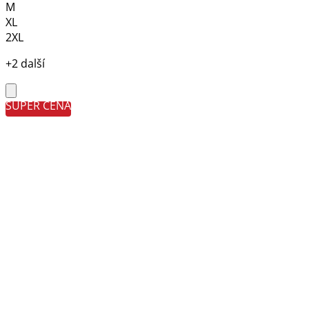
M
XL
2XL
+2 další
SUPER CENA