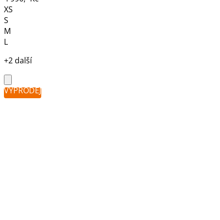
XS
S
M
L
+2 další
VÝPRODEJ