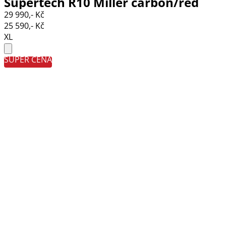
Supertech R10 Miller carbon/red
29 990,- Kč
matt
25 590,- Kč
XL
SUPER CENA