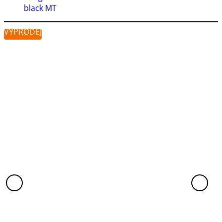
black MT
VÝPRODEJ
VÝ