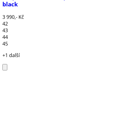
black
3 990,- Kč
42
43
44
45
+1 další