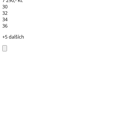
7 290,- Kč
30
32
34
36
+5 dalších