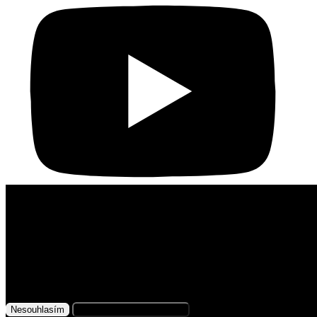
Využíváme soubory cookies
Na našem webu získáváme, ukládáme
a zpracováváme informace o jeho uživatelích (např.
síťové identifikátory, údaje o tom, jak procházíte
naše stránky, nebo jaký obsah vás zajímá). K tomuto
účelu využíváme soubory cookies, které nám
Nesouhlasím
Přijmout všechny cookies
pomáhají zkvalitnit naše služby a personalizovat