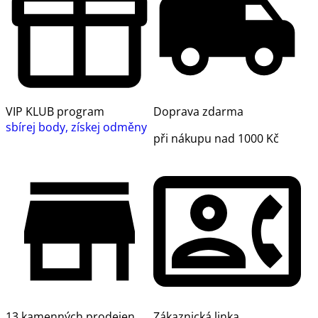
VIP KLUB program
Doprava zdarma
sbírej body, získej odměny
při nákupu nad 1000 Kč
13 kamenných prodejen
Zákaznická linka