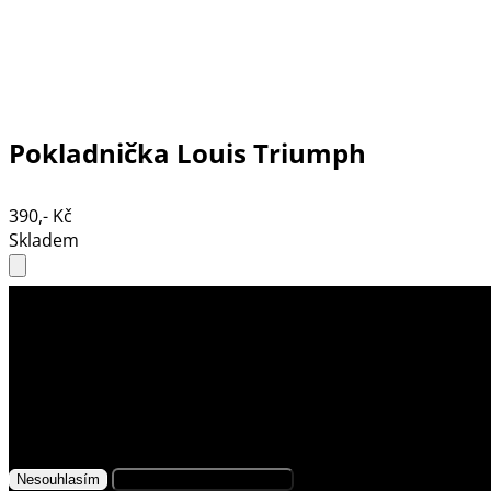
Pokladnička Louis Triumph
390,- Kč
Skladem
Využíváme soubory cookies
Na našem webu získáváme, ukládáme
a zpracováváme informace o jeho uživatelích (např.
síťové identifikátory, údaje o tom, jak procházíte
naše stránky, nebo jaký obsah vás zajímá). K tomuto
účelu využíváme soubory cookies, které nám
Nesouhlasím
Přijmout všechny cookies
pomáhají zkvalitnit naše služby a personalizovat