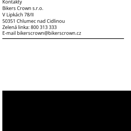
Kontakty
Bikers Crown s.r.o.
V Lipkách 78/II
50351 Chlumec nad Cidlinou
Zelená linka:
800 313 333
E-mail
bikerscrown@bikerscrown.cz
Využíváme soubory cookies
Na našem webu získáváme, ukládáme
a zpracováváme informace o jeho uživatelích (např.
síťové identifikátory, údaje o tom, jak procházíte