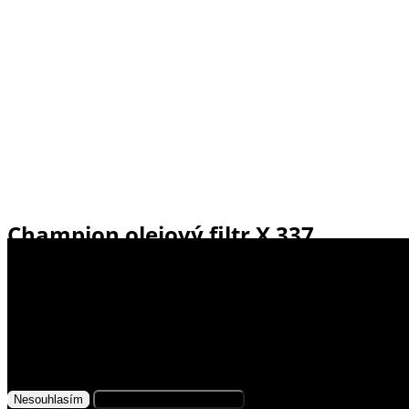
Champion olejový filtr X 337
Využíváme soubory cookies
79,- Kč
Skladem
Na našem webu získáváme, ukládáme
a zpracováváme informace o jeho uživatelích (např.
síťové identifikátory, údaje o tom, jak procházíte
naše stránky, nebo jaký obsah vás zajímá). K tomuto
účelu využíváme soubory cookies, které nám
Nesouhlasím
Přijmout všechny cookies
pomáhají zkvalitnit naše služby a personalizovat