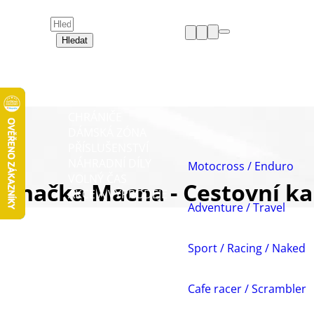
Hledat
HELMY
OBLEČENÍ
BOTY
CHRÁNIČE
DÁMSKÁ ZÓNA
PŘÍSLUŠENSTVÍ
NÁHRADNÍ DÍLY
Motocross / Enduro
VOLNÝ ČAS
Značka Macna - Cestovní ka
AKCE A VÝPRODEJE
Adventure / Travel
Sport / Racing / Naked
Cafe racer / Scrambler