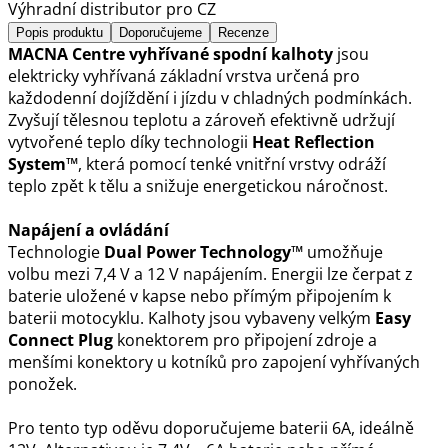
Výhradní distributor pro CZ
Popis produktu
Doporučujeme
Recenze
MACNA Centre vyhřívané spodní kalhoty
jsou
elektricky vyhřívaná základní vrstva určená pro
každodenní dojíždění i jízdu v chladných podmínkách.
Zvyšují tělesnou teplotu a zároveň efektivně udržují
vytvořené teplo díky technologii
Heat Reflection
System™
, která pomocí tenké vnitřní vrstvy odráží
teplo zpět k tělu a snižuje energetickou náročnost.
Napájení a ovládání
Technologie
Dual Power Technology™
umožňuje
volbu mezi 7,4 V a 12 V napájením. Energii lze čerpat z
baterie uložené v kapse nebo přímým připojením k
baterii motocyklu. Kalhoty jsou vybaveny velkým
Easy
Connect Plug
konektorem pro připojení zdroje a
menšími konektory u kotníků pro zapojení vyhřívaných
ponožek.
Pro tento typ oděvu doporučujeme baterii 6A, ideálně