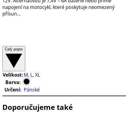
12V. Alternativou je 7,4V – 6A baterie nebo přímé
napojení na motocykl, které poskytuje neomezený
přísun…
Celý popis
Velikost:
M
,
L
,
XL
Barva:
Určení:
Pánské
Doporučujeme také