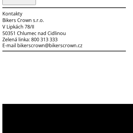
Kontakty
Bikers Crown s.r.o.
V Lipkách 78/II
50351 Chlumec nad Cidlinou
Zelená linka:
800 313 333
E-mail
bikerscrown@bikerscrown.cz
Využíváme soubory cookies
Na našem webu získáváme, ukládáme