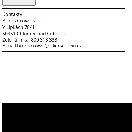
Kontakty
Bikers Crown s.r.o.
V Lipkách 78/II
50351 Chlumec nad Cidlinou
Zelená linka:
800 313 333
E-mail
bikerscrown@bikerscrown.cz
Využíváme soubory cookies
Na našem webu získáváme, ukládáme