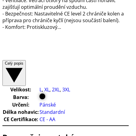
- Ventilace: Větrací otvory na spodní části nohavic
zajišťují optimální proudění vzduchu.
- Bezpečnost: Nastavitelné CE level 2 chrániče kolen a
příprava pro chrániče kyčlí (nejsou součástí balení).
- Komfort: Protiskluzový…
Celý popis
Velikost:
L
,
XL
,
2XL
,
3XL
Barva:
Určení:
Pánské
Délka nohavic:
Standardní
CE Certifikace:
CE - AA