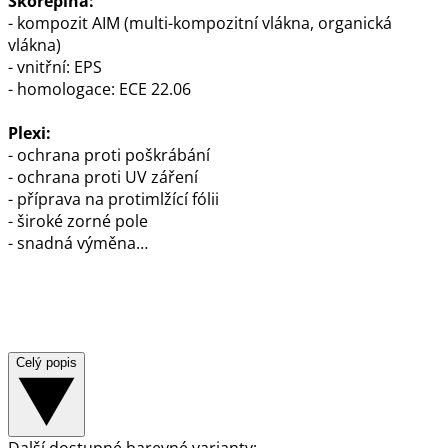
Skořepina:
- kompozit AIM (multi-kompozitní vlákna, organická
vlákna)
- vnitřní: EPS
- homologace: ECE 22.06
Plexi:
- ochrana proti poškrábání
- ochrana proti UV záření
- příprava na protimlžící fólii
- široké zorné pole
- snadná výměna…
Celý popis
Další dostupné barevné varianty: