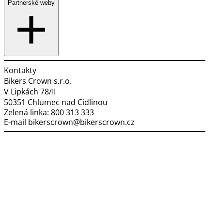
Partnerské weby
Kontakty
Bikers Crown s.r.o.
V Lipkách 78/II
50351 Chlumec nad Cidlinou
Zelená linka:
800 313 333
E-mail
bikerscrown@bikerscrown.cz