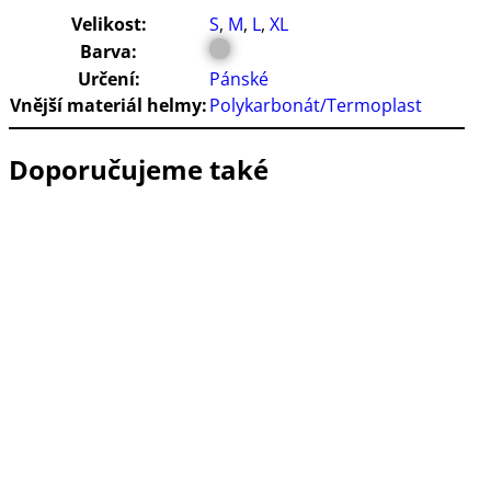
Velikost:
S
,
M
,
L
,
XL
Barva:
Určení:
Pánské
Vnější materiál helmy:
Polykarbonát/Termoplast
Doporučujeme také