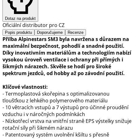
Dotaz na produkt
Oficiální distributor pro CZ
Popis produktu
Doporučujeme
Recenze
Přilba Alpinestars SM3 byla navržena s důrazem na
maximální bezpečnost, pohodlí a snadné použití.
Díky inovativním materiálům a technologiím nabízí
vysokou úroveň ventilace i ochrany při přímých i
šikmých nárazech. Skvěle se hodí pro široké
spektrum jezdců, od hobby až po závodní použití.
Klíčové vlastnosti:
- Termoplastová skořepina s optimalizovanou
tloušťkou z lehkého polymerového materiálu
- 10 větracích vstupů a 7 výstupů pro účinné proudění
vzduchu i v náročných podmínkách
- Nízkotřecí vrstva na vnitřní straně EPS výstelky snižuje
rotační síly při šikmém nárazu
- Patentovaný systém uvolnění kšiltu s přesně