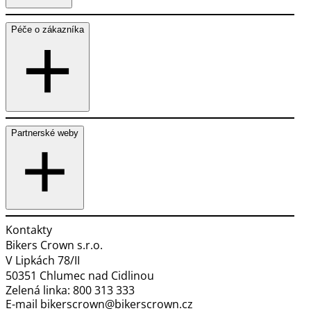
Péče o zákazníka
Partnerské weby
Kontakty
Bikers Crown s.r.o.
V Lipkách 78/II
50351 Chlumec nad Cidlinou
Zelená linka:
800 313 333
E-mail
bikerscrown@bikerscrown.cz