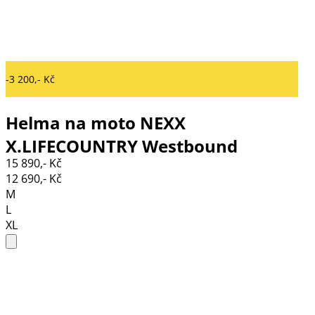
-3 200,- Kč
Helma na moto NEXX
X.LIFECOUNTRY Westbound
15 890,- Kč
blue/red MT
12 690,- Kč
M
L
XL