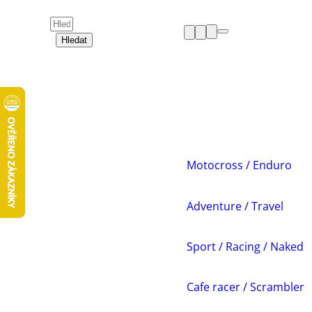
Hledat
HELMY
OBLEČENÍ
BOTY
CHRÁNIČE
DÁMSKÁ ZÓNA
PŘÍSLUŠENSTVÍ
NÁHRADNÍ DÍLY
Motocross / Enduro
VOLNÝ ČAS
AKCE A VÝPRODEJE
Adventure / Travel
Sport / Racing / Naked
Cafe racer / Scrambler