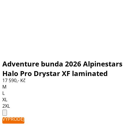
Adventure bunda 2026 Alpinestars
Halo Pro Drystar XF laminated
17 590,- Kč
mastic/black
M
L
XL
2XL
VÝPRODEJ