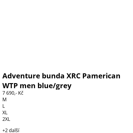
Adventure bunda XRC Pamerican
WTP men blue/grey
7 690,- Kč
M
L
XL
2XL
+2 další