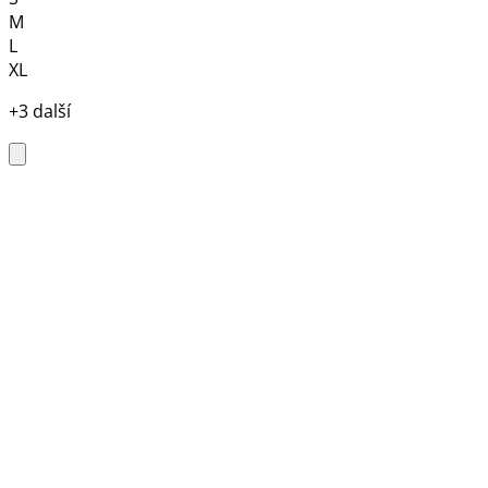
M
L
XL
+3 další