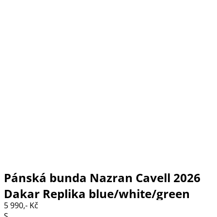
Pánská bunda Nazran Cavell 2026
Dakar Replika blue/white/green
5 990,- Kč
Tech-air compatible
S