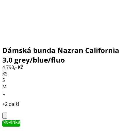
Dámská bunda Nazran California
3.0 grey/blue/fluo
4 790,- Kč
XS
S
M
L
+2 další
Novinka