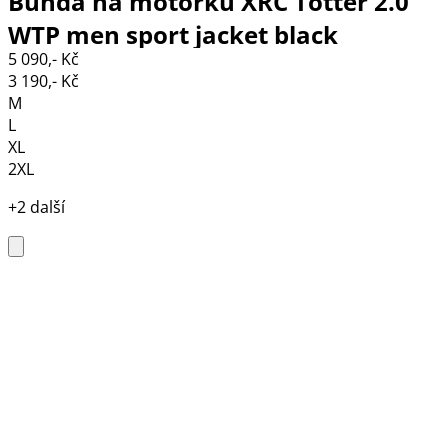
Bunda na motorku XRC Totter 2.0
WTP men sport jacket black
5 090,- Kč
3 190,- Kč
M
L
XL
2XL
+2 další