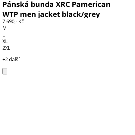
Pánská bunda XRC Pamerican
WTP men jacket black/grey
7 690,- Kč
M
L
XL
2XL
+2 další