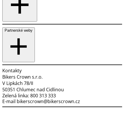
Partnerské weby
Kontakty
Bikers Crown s.r.o.
V Lipkách 78/II
50351 Chlumec nad Cidlinou
Zelená linka:
800 313 333
E-mail
bikerscrown@bikerscrown.cz