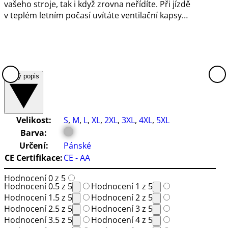
vašeho stroje, tak i když zrovna neřídíte. Při jízdě
v teplém letním počasí uvítáte ventilační kapsy…
Celý popis
Velikost:
S
,
M
,
L
,
XL
,
2XL
,
3XL
,
4XL
,
5XL
Barva:
Určení:
Pánské
CE Certifikace:
CE - AA
Hodnocení 0 z 5
Hodnocení 0.5 z 5
Hodnocení 1 z 5
Hodnocení 1.5 z 5
Hodnocení 2 z 5
Hodnocení 2.5 z 5
Hodnocení 3 z 5
Hodnocení 3.5 z 5
Hodnocení 4 z 5