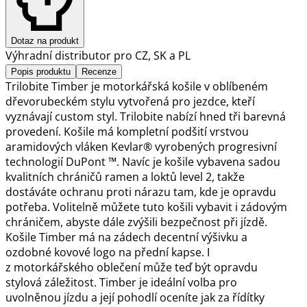
Dotaz na produkt
Výhradní distributor pro CZ, SK a PL
Popis produktu
Recenze
Trilobite Timber je motorkářská košile v oblíbeném
dřevorubeckém stylu vytvořená pro jezdce, kteří
vyznávají custom styl. Trilobite nabízí hned tři barevná
provedení. Košile má kompletní podšití vrstvou
aramidových vláken Kevlar® vyrobených progresivní
technologií DuPont ™. Navíc je košile vybavena sadou
kvalitních chráničů ramen a loktů level 2, takže
dostáváte ochranu proti nárazu tam, kde je opravdu
potřeba. Volitelně můžete tuto košili vybavit i zádovým
chráničem, abyste dále zvýšili bezpečnost při jízdě.
Košile Timber má na zádech decentní výšivku a
ozdobné kovové logo na přední kapse. I
z motorkářského oblečení může teď být opravdu
stylová záležitost. Timber je ideální volba pro
uvolněnou jízdu a její pohodlí oceníte jak za řídítky