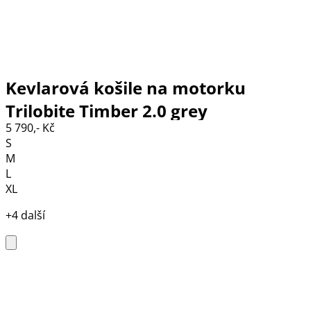
Kevlarová košile na motorku
Trilobite Timber 2.0 grey
5 790,- Kč
S
M
L
XL
+4 další