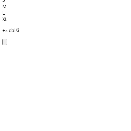
S
M
L
XL
+3 další