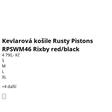
Kevlarová košile Rusty Pistons
RPSWM46 Rixby red/black
4 790,- Kč
S
M
L
XL
+4 další