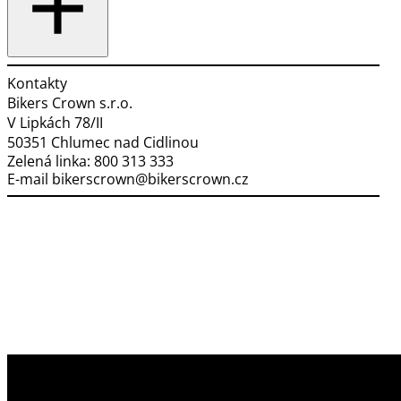
Kontakty
Bikers Crown s.r.o.
V Lipkách 78/II
50351 Chlumec nad Cidlinou
Zelená linka:
800 313 333
E-mail
bikerscrown@bikerscrown.cz
Využíváme soubory cookies