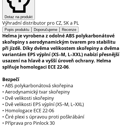
Dotaz na produkt
Výhradní distributor pro CZ, SK a PL
Popis produktu
Doporučujeme
Recenze
Helma je vyrobena z odolné ABS polykarbonátové
skořepiny s aerodynamickým tvarem pro stabilitu
při jízdě. Díky dvěma velikostem skořepiny a dvěma
variantám EPS výplní (XS–M, L–XXL) nabízí přesnější
usazení na hlavě a vyšší úroveň ochrany. Helma
splňuje homologaci ECE 22-06
.
Bezpečí
• ABS polykarbonátová skořepina
• Aerodynamický tvar skořepiny
• Dvě velikosti skořepiny
• Dvě velikosti EPS výplní (XS–M, L–XXL)
• Homologace ECE 22-06
• Čiré plexi s úpravou proti poškrábání
• Příprava pro Pinlock 30