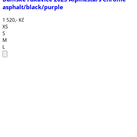
asphalt/black/purple
1 520,- Kč
XS
S
M
L