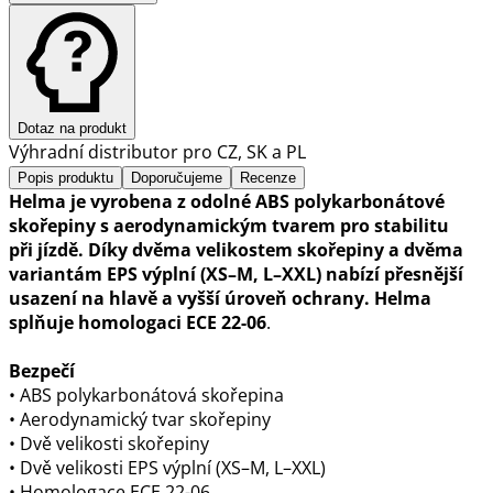
Dotaz na produkt
Výhradní distributor pro CZ, SK a PL
Popis produktu
Doporučujeme
Recenze
Helma je vyrobena z odolné ABS polykarbonátové
skořepiny s aerodynamickým tvarem pro stabilitu
při jízdě. Díky dvěma velikostem skořepiny a dvěma
variantám EPS výplní (XS–M, L–XXL) nabízí přesnější
usazení na hlavě a vyšší úroveň ochrany. Helma
splňuje homologaci ECE 22-06
.
Bezpečí
• ABS polykarbonátová skořepina
• Aerodynamický tvar skořepiny
• Dvě velikosti skořepiny
• Dvě velikosti EPS výplní (XS–M, L–XXL)
• Homologace ECE 22-06