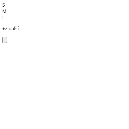
S
M
L
+2 další