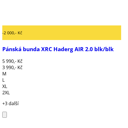
-2 000,- Kč
Pánská bunda XRC Haderg AIR 2.0 blk/blk
5 990,- Kč
3 990,- Kč
M
L
XL
2XL
+3 další