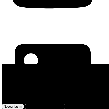
Využíváme soubory cookies
Na našem webu získáváme, ukládáme
a zpracováváme informace o jeho uživatelích (např.
síťové identifikátory, údaje o tom, jak procházíte
naše stránky, nebo jaký obsah vás zajímá). K tomuto
účelu využíváme soubory cookies, které nám
Nesouhlasím
Přijmout všechny cookies
pomáhají zkvalitnit naše služby a personalizovat