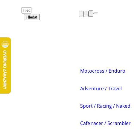
Hledat
HELMY
OBLEČENÍ
BOTY
CHRÁNIČE
DÁMSKÁ ZÓNA
PŘÍSLUŠENSTVÍ
NÁHRADNÍ DÍLY
Motocross / Enduro
VOLNÝ ČAS
AKCE A VÝPRODEJE
Adventure / Travel
Sport / Racing / Naked
Cafe racer / Scrambler