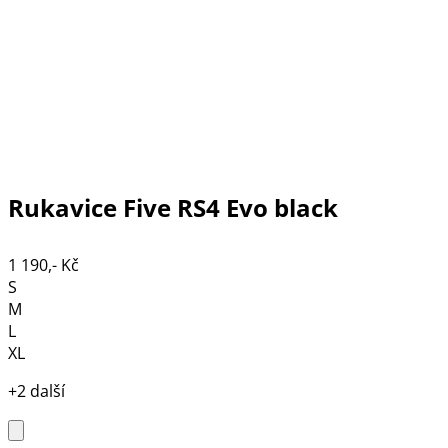
Rukavice Five RS4 Evo black
1 190,- Kč
S
M
L
XL
+2 další