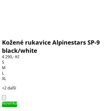
Kožené rukavice Alpinestars SP-9
black/white
4 290,- Kč
S
M
L
XL
+2 další
Novinka