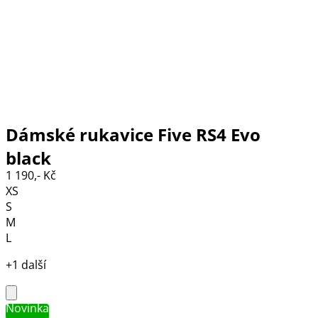
Dámské rukavice Five RS4 Evo
black
1 190,- Kč
XS
S
M
L
+1 další
Novinka