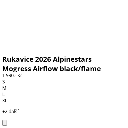
Rukavice 2026 Alpinestars
Mogress Airflow black/flame
1 990,- Kč
red/ecru
S
M
L
XL
+2 další