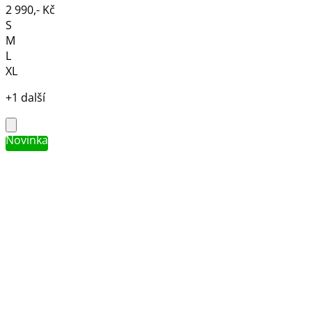
2 990,- Kč
S
M
L
XL
+1 další
Novinka