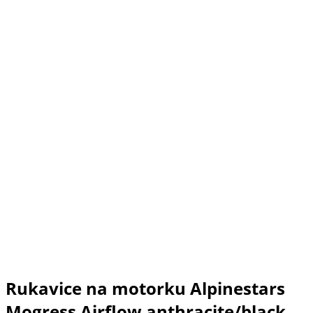
Rukavice na motorku Alpinestars
Mogress Airflow anthracite/black