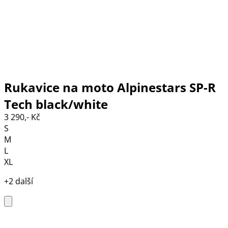
Rukavice na moto Alpinestars SP-R
Tech black/white
3 290,- Kč
S
M
L
XL
+2 další