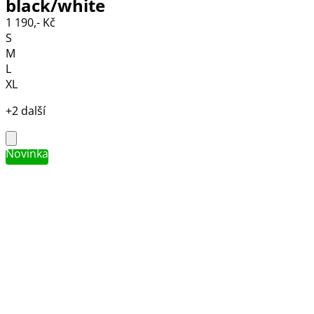
black/white
1 190,- Kč
S
M
L
XL
+2 další
Novinka