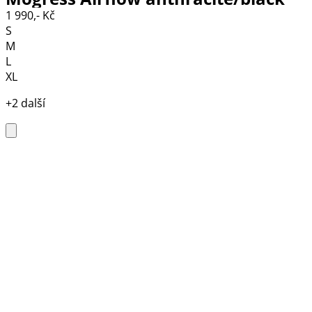
1 990,- Kč
S
M
L
XL
+2 další