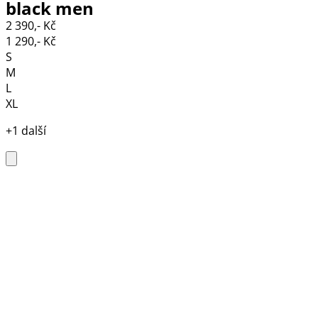
black men
2 390,- Kč
1 290,- Kč
S
M
L
XL
+1 další