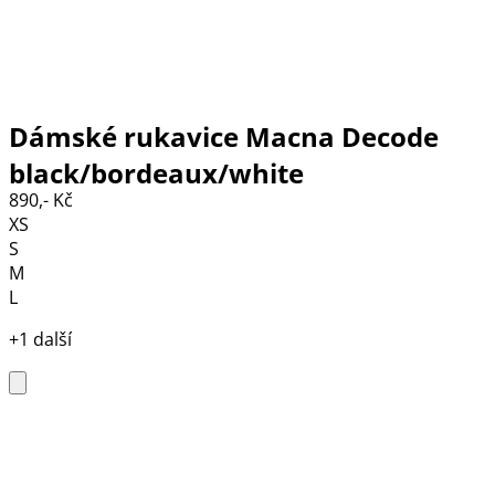
Dámské rukavice Macna Decode
black/bordeaux/white
890,- Kč
XS
S
M
L
+1 další