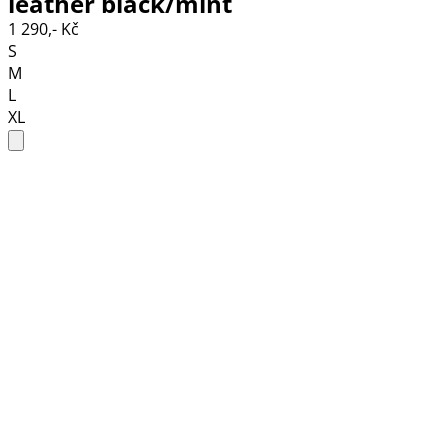
leather black/mint
1 290,- Kč
S
M
L
XL