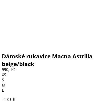
Dámské rukavice Macna Astrilla
beige/black
990,- Kč
XS
S
M
L
+1 další