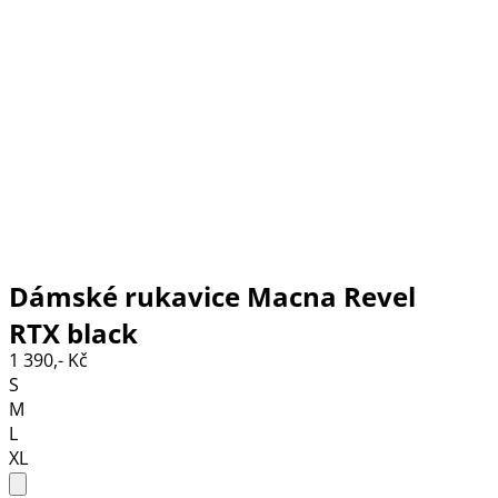
Dámské rukavice Macna Revel
RTX black
1 390,- Kč
S
M
L
XL