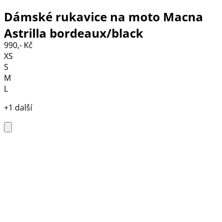
Dámské rukavice na moto Macna
Astrilla bordeaux/black
990,- Kč
XS
S
M
L
+1 další