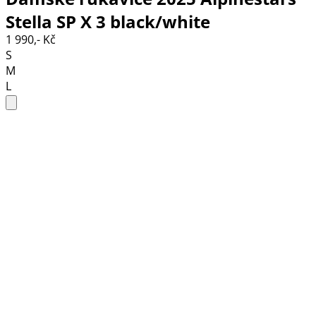
Stella SP X 3 black/white
1 990,- Kč
S
M
L