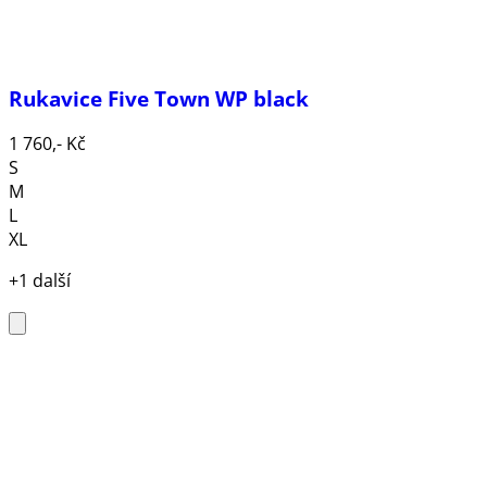
Rukavice Five Town WP black
1 760,- Kč
S
M
L
XL
+1 další