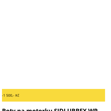
-1 500,- Kč
Boty na motorku SIDI URBEX WP