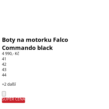
Boty na motorku Falco
Commando black
4 990,- Kč
41
42
43
44
+2 další
SUPER CENA