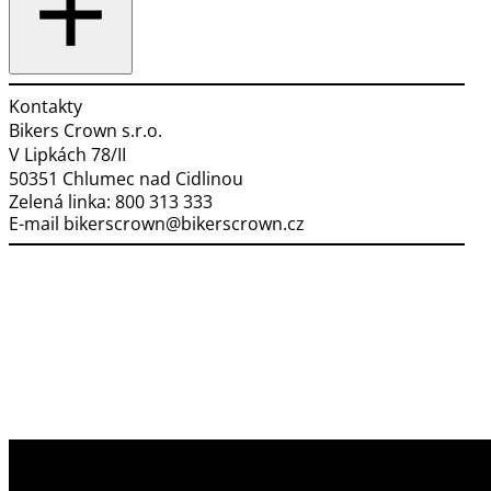
Kontakty
Bikers Crown s.r.o.
V Lipkách 78/II
50351 Chlumec nad Cidlinou
Zelená linka:
800 313 333
E-mail
bikerscrown@bikerscrown.cz
Využíváme soubory cookies