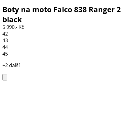
Boty na moto Falco 838 Ranger 2
black
5 990,- Kč
42
43
44
45
+2 další