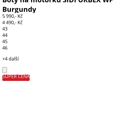
Burgundy
5 990,- Kč
4 490,- Kč
43
44
45
46
+4 další
SUPER CENA