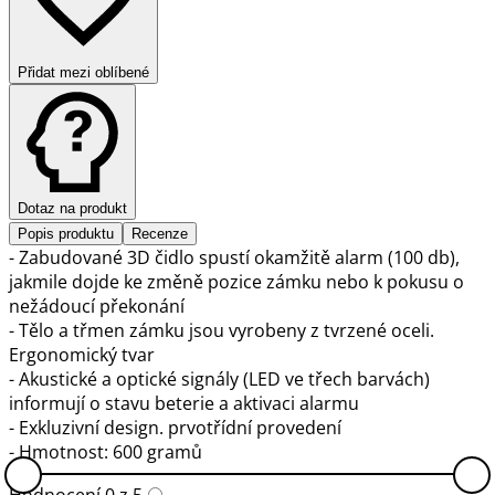
Přidat mezi oblíbené
Dotaz na produkt
Popis produktu
Recenze
- Zabudované 3D čidlo spustí okamžitě alarm (100 db),
jakmile dojde ke změně pozice zámku nebo k pokusu o
nežádoucí překonání
- Tělo a třmen zámku jsou vyrobeny z tvrzené oceli.
Ergonomický tvar
- Akustické a optické signály (LED ve třech barvách)
informují o stavu beterie a aktivaci alarmu
- Exkluzivní design. prvotřídní provedení
- Hmotnost: 600 gramů
Hodnocení 0 z 5