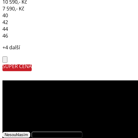
10 590,- Kč
7 590,- Kč
40
42
44
46
+4 další
SUPER CENA
Využíváme soubory cookies
Na našem webu získáváme, ukládáme
a zpracováváme informace o jeho uživatelích (např.
síťové identifikátory, údaje o tom, jak procházíte
naše stránky, nebo jaký obsah vás zajímá). K tomuto
účelu využíváme soubory cookies, které nám
Nesouhlasím
Přijmout všechny cookies
pomáhají zkvalitnit naše služby a personalizovat