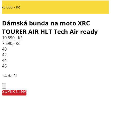
-3 000,- Kč
Dámská bunda na moto XRC
TOURER AIR HLT Tech Air ready
10 590,- Kč
black
7 590,- Kč
40
42
44
46
+4 další
SUPER CENA