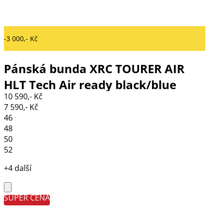
-3 000,- Kč
Pánská bunda XRC TOURER AIR
HLT Tech Air ready black/blue
10 590,- Kč
7 590,- Kč
46
48
50
52
+4 další
SUPER CENA