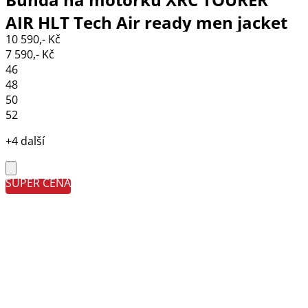
AIR HLT Tech Air ready men jacket
10 590,- Kč
black/grey
7 590,- Kč
46
48
50
52
+4 další
SUPER CENA