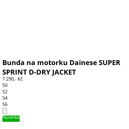
Bunda na motorku Dainese SUPER
SPRINT D-DRY JACKET
7 290,- Kč
BLACK/GREEN/FLUO YELLOW
50
52
54
56
Novinka