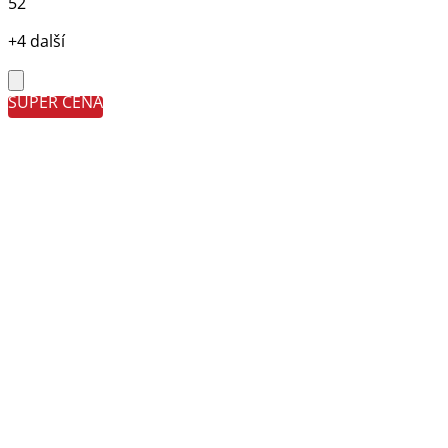
52
+4 další
SUPER CENA