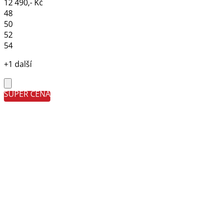
12 490,- Kč
48
50
52
54
+1 další
SUPER CENA