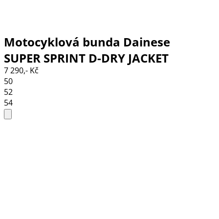
Motocyklová bunda Dainese
SUPER SPRINT D-DRY JACKET
7 290,- Kč
BLACK/BLACK/RED-LAVA
50
52
54