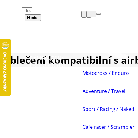
Hledat
HELMY
OBLEČENÍ
BOTY
CHRÁNIČE
Oblečení kompatibilní s air
DÁMSKÁ ZÓNA
PŘÍSLUŠENSTVÍ
NÁHRADNÍ DÍLY
Motocross / Enduro
VOLNÝ ČAS
AKCE A VÝPRODEJE
Adventure / Travel
Sport / Racing / Naked
Cafe racer / Scrambler