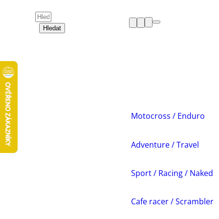
Hledat
HELMY
OBLEČENÍ
BOTY
CHRÁNIČE
DÁMSKÁ ZÓNA
PŘÍSLUŠENSTVÍ
NÁHRADNÍ DÍLY
Motocross / Enduro
VOLNÝ ČAS
AKCE A VÝPRODEJE
Adventure / Travel
Sport / Racing / Naked
Cafe racer / Scrambler