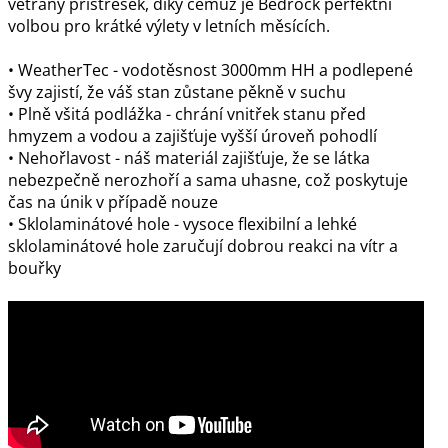
větraný přístřešek, díky čemuž je Bedrock perfektní
volbou pro krátké výlety v letních měsících.
• WeatherTec - vodotěsnost 3000mm HH a podlepené
švy zajistí, že váš stan zůstane pěkně v suchu
• Plně všitá podlážka - chrání vnitřek stanu před
hmyzem a vodou a zajišťuje vyšší úroveň pohodlí
• Nehořlavost - náš materiál zajišťuje, že se látka
nebezpečně nerozhoří a sama uhasne, což poskytuje
čas na únik v případě nouze
• Sklolaminátové hole - vysoce flexibilní a lehké
sklolaminátové hole zaručují dobrou reakci na vítr a
bouřky