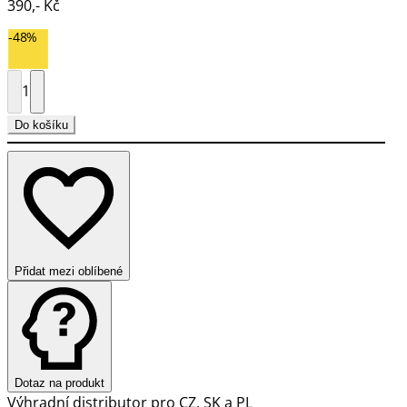
390,- Kč
-48%
1
Do košíku
Přidat mezi oblíbené
Dotaz na produkt
Výhradní distributor pro CZ, SK a PL