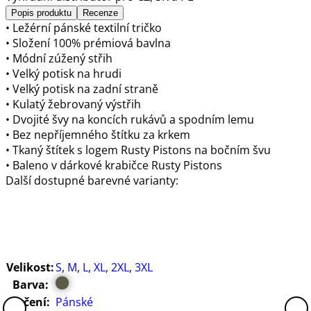
Popis produktu
Recenze
• Ležérní pánské textilní tričko
• Složení 100% prémiová bavlna
• Módní zúžený střih
• Velký potisk na hrudi
• Velký potisk na zadní straně
• Kulatý žebrovaný výstřih
• Dvojité švy na koncích rukávů a spodním lemu
• Bez nepříjemného štítku za krkem
• Tkaný štítek s logem Rusty Pistons na bočním švu
• Baleno v dárkové krabičce Rusty Pistons
Další dostupné barevné varianty:
Velikost:
S
,
M
,
L
,
XL
,
2XL
,
3XL
Barva:
Určení:
Pánské