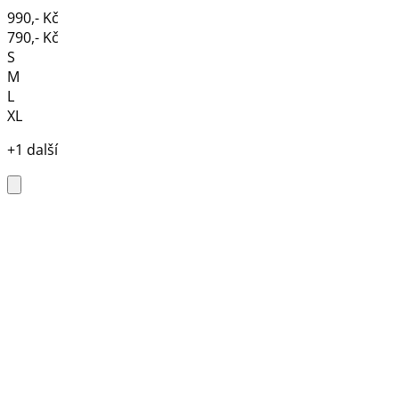
990,- Kč
790,- Kč
S
M
L
XL
+1 další