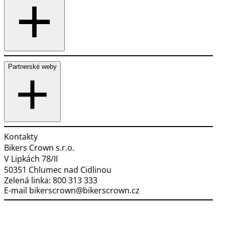
Partnerské weby
Kontakty
Bikers Crown s.r.o.
V Lipkách 78/II
50351 Chlumec nad Cidlinou
Zelená linka:
800 313 333
E-mail
bikerscrown@bikerscrown.cz