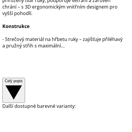
přirozený tvar ruky, podporuje větrání a zároveň
chrání – s 3D ergonomickým vnitřním designem pro
vyšší pohodlí.
Konstrukce
- Strečový materiál na hřbetu ruky – zajišťuje přiléhavý
a pružný střih s maximální…
Celý popis
Další dostupné barevné varianty: