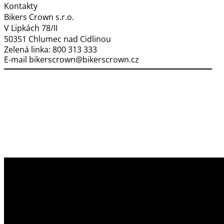
Kontakty
Bikers Crown s.r.o.
V Lipkách 78/II
50351 Chlumec nad Cidlinou
Zelená linka:
800 313 333
E-mail
bikerscrown@bikerscrown.cz
Využíváme soubory cookies
Na našem webu získáváme, ukládáme
a zpracováváme informace o jeho uživatelích (např.
síťové identifikátory, údaje o tom, jak procházíte