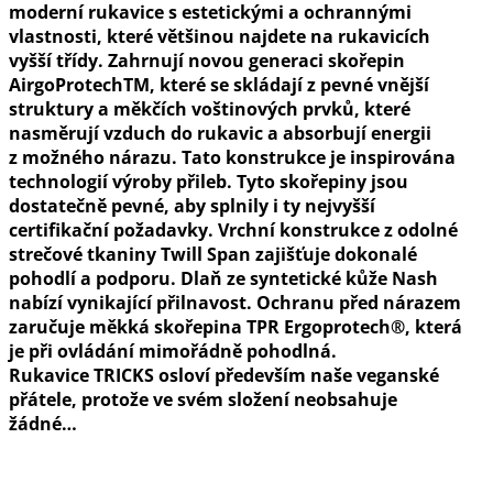
moderní rukavice s estetickými a ochrannými
vlastnosti, které většinou najdete na rukavicích
vyšší třídy. Zahrnují novou generaci skořepin
AirgoProtechTM, které se skládají z pevné vnější
struktury a měkčích voštinových prvků, které
nasměrují vzduch do rukavic a absorbují energii
z možného nárazu. Tato konstrukce je inspirována
technologií výroby přileb. Tyto skořepiny jsou
dostatečně pevné, aby splnily i ty nejvyšší
certifikační požadavky. Vrchní konstrukce z odolné
strečové tkaniny Twill Span zajišťuje dokonalé
pohodlí a podporu. Dlaň ze syntetické kůže Nash
nabízí vynikající přilnavost. Ochranu před nárazem
zaručuje měkká skořepina TPR Ergoprotech®, která
je při ovládání mimořádně pohodlná.
Rukavice TRICKS osloví především naše veganské
přátele, protože ve svém složení neobsahuje
žádné…