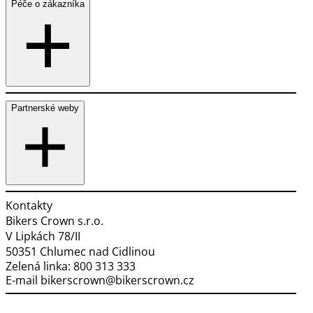
Péče o zákazníka
Partnerské weby
Kontakty
Bikers Crown s.r.o.
V Lipkách 78/II
50351 Chlumec nad Cidlinou
Zelená linka:
800 313 333
E-mail
bikerscrown@bikerscrown.cz