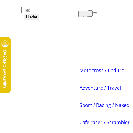
Hledat
HELMY
OBLEČENÍ
BOTY
CHRÁNIČE
DÁMSKÁ ZÓNA
PŘÍSLUŠENSTVÍ
NÁHRADNÍ DÍLY
Motocross / Enduro
VOLNÝ ČAS
AKCE A VÝPRODEJE
Adventure / Travel
Sport / Racing / Naked
Cafe racer / Scrambler