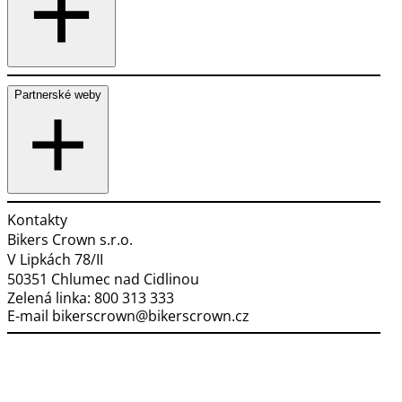
Partnerské weby
Kontakty
Bikers Crown s.r.o.
V Lipkách 78/II
50351 Chlumec nad Cidlinou
Zelená linka:
800 313 333
E-mail
bikerscrown@bikerscrown.cz