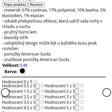
Popis produktu
Recenze
- materiál: 67% coolmax, 17% polyamid, 10% bavlna, 5%
elastodien, 1% elastan
- odvádí přebytečnou vlhkost, která udrží vaše nohy v
chladu a suchu
- pružný horní lem
- klasický střih
- celoplošný design může být u každého kusu jinak
rozložen
- ponožky American Socks
- značkové ponožky American Socks
Velikost:
S-M
Barva:
Hodnocení 0 z 5
Hodnocení 0.5 z 5
Hodnocení 1 z 5
Hodnocení 1.5 z 5
Hodnocení 2 z 5
Hodnocení 2.5 z 5
Hodnocení 3 z 5
Hodnocení 3.5 z 5
Hodnocení 4 z 5
Hodnocení 4.5 z 5
Hodnocení 5 z 5