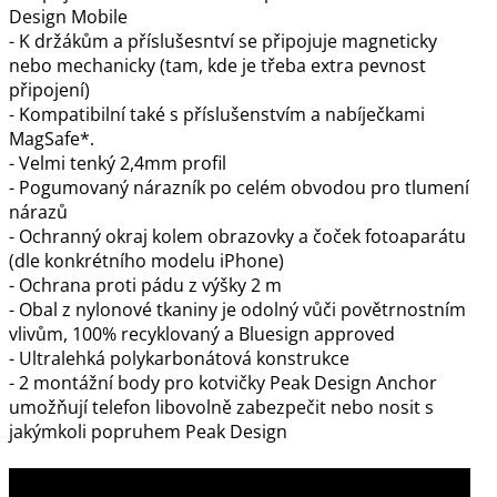
Design Mobile
- K držákům a příslušesntví se připojuje magneticky
nebo mechanicky (tam, kde je třeba extra pevnost
připojení)
- Kompatibilní také s příslušenstvím a nabíječkami
MagSafe*.
- Velmi tenký 2,4mm profil
- Pogumovaný nárazník po celém obvodou pro tlumení
nárazů
- Ochranný okraj kolem obrazovky a čoček fotoaparátu
(dle konkrétního modelu iPhone)
- Ochrana proti pádu z výšky 2 m
- Obal z nylonové tkaniny je odolný vůči povětrnostním
vlivům, 100% recyklovaný a Bluesign approved
- Ultralehká polykarbonátová konstrukce
- 2 montážní body pro kotvičky Peak Design Anchor
umožňují telefon libovolně zabezpečit nebo nosit s
jakýmkoli popruhem Peak Design