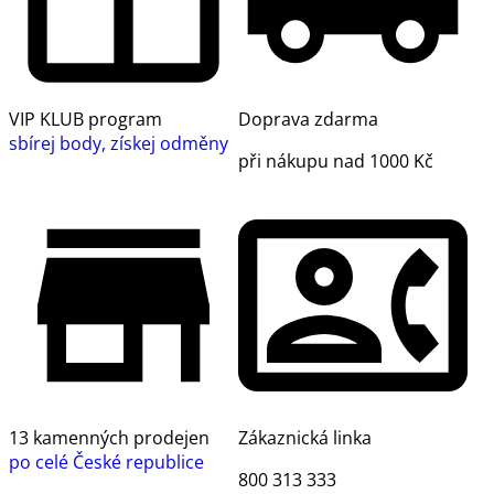
VIP KLUB program
Doprava zdarma
sbírej body, získej odměny
při nákupu nad 1000 Kč
13 kamenných prodejen
Zákaznická linka
po celé České republice
800 313 333