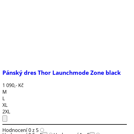
Pánský dres Thor Launchmode Zone black
1 090,- Kč
M
L
XL
2XL
Hodnocení 0 z 5