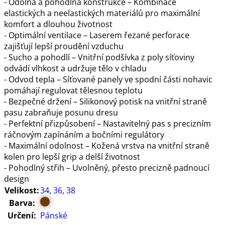
- Odolná a pohodlná konstrukce – Kombinace
elastických a neelastických materiálů pro maximální
komfort a dlouhou životnost
- Optimální ventilace – Laserem řezané perforace
zajišťují lepší proudění vzduchu
- Sucho a pohodlí – Vnitřní podšívka z poly síťoviny
odvádí vlhkost a udržuje tělo v chladu
- Odvod tepla – Síťované panely ve spodní části nohavic
pomáhají regulovat tělesnou teplotu
- Bezpečné držení – Silikonový potisk na vnitřní straně
pasu zabraňuje posunu dresu
- Perfektní přizpůsobení – Nastavitelný pas s precizním
ráčnovým zapínáním a bočními regulátory
- Maximální odolnost – Kožená vrstva na vnitřní straně
kolen pro lepší grip a delší životnost
- Pohodlný střih – Uvolněný, přesto precizně padnoucí
design
Velikost:
34
,
36
,
38
Barva:
Určení:
Pánské