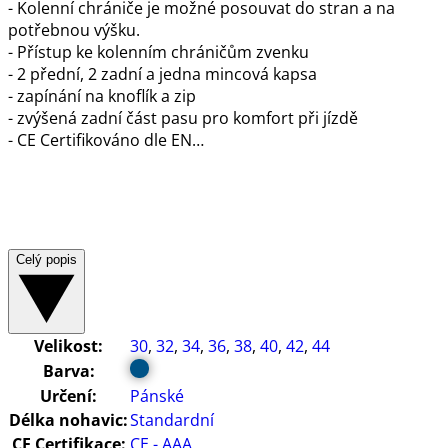
- Kolenní chrániče je možné posouvat do stran a na
potřebnou výšku.
- Přístup ke kolenním chráničům zvenku
- 2 přední, 2 zadní a jedna mincová kapsa
- zapínání na knoflík a zip
- zvýšená zadní část pasu pro komfort při jízdě
- CE Certifikováno dle EN…
Celý popis
Velikost:
30
,
32
,
34
,
36
,
38
,
40
,
42
,
44
Barva:
Určení:
Pánské
Délka nohavic:
Standardní
CE Certifikace:
CE - AAA