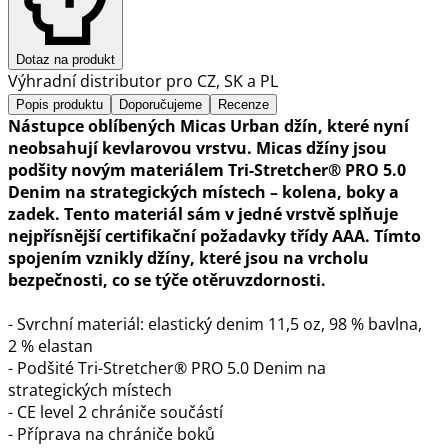
Dotaz na produkt
Výhradní distributor pro CZ, SK a PL
Popis produktu
Doporučujeme
Recenze
Nástupce oblíbených Micas Urban džín, které nyní
neobsahují kevlarovou vrstvu. Micas džíny jsou
podšity novým materiálem Tri-Stretcher® PRO 5.0
Denim na strategických místech – kolena, boky a
zadek. Tento materiál sám v jedné vrstvě splňuje
nejpřísnější certifikační požadavky třídy AAA. Tímto
spojením vznikly džíny, které jsou na vrcholu
bezpečnosti, co se týče otěruvzdornosti.
- Svrchní materiál: elastický denim 11,5 oz, 98 % bavlna,
2 % elastan
- Podšité Tri-Stretcher® PRO 5.0 Denim na
strategických místech
- CE level 2 chrániče součástí
- Příprava na chrániče boků