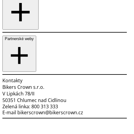
Partnerské weby
Kontakty
Bikers Crown s.r.o.
V Lipkách 78/II
50351 Chlumec nad Cidlinou
Zelená linka:
800 313 333
E-mail
bikerscrown@bikerscrown.cz