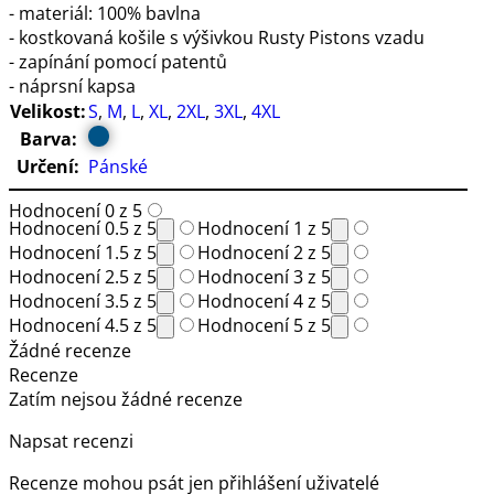
- materiál: 100% bavlna
- kostkovaná košile s výšivkou Rusty Pistons vzadu
- zapínání pomocí patentů
- náprsní kapsa
Velikost:
S
,
M
,
L
,
XL
,
2XL
,
3XL
,
4XL
Barva:
Určení:
Pánské
Hodnocení 0 z 5
Hodnocení 0.5 z 5
Hodnocení 1 z 5
Hodnocení 1.5 z 5
Hodnocení 2 z 5
Hodnocení 2.5 z 5
Hodnocení 3 z 5
Hodnocení 3.5 z 5
Hodnocení 4 z 5
Hodnocení 4.5 z 5
Hodnocení 5 z 5
Žádné recenze
Recenze
Zatím nejsou žádné recenze
Napsat recenzi
Recenze mohou psát jen přihlášení uživatelé