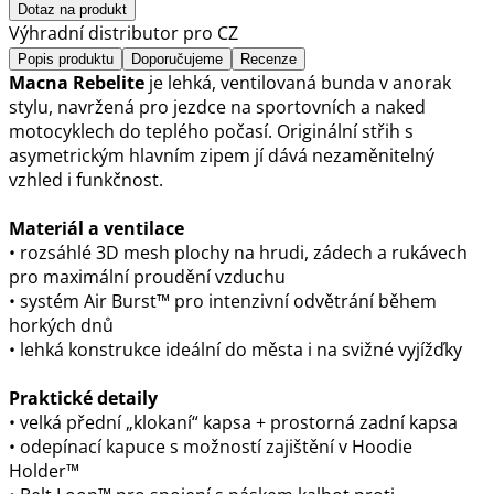
Dotaz na produkt
Výhradní distributor pro CZ
Popis produktu
Doporučujeme
Recenze
Macna Rebelite
je lehká, ventilovaná bunda v anorak
stylu, navržená pro jezdce na sportovních a naked
motocyklech do teplého počasí. Originální střih s
asymetrickým hlavním zipem jí dává nezaměnitelný
vzhled i funkčnost.
Materiál a ventilace
• rozsáhlé 3D mesh plochy na hrudi, zádech a rukávech
pro maximální proudění vzduchu
• systém Air Burst™ pro intenzivní odvětrání během
horkých dnů
• lehká konstrukce ideální do města i na svižné vyjížďky
Praktické detaily
• velká přední „klokaní“ kapsa + prostorná zadní kapsa
• odepínací kapuce s možností zajištění v Hoodie
Holder™