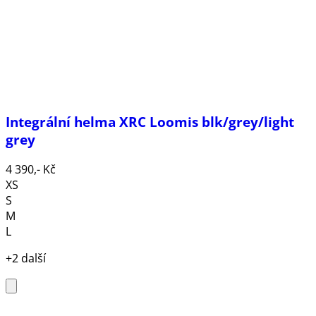
Integrální helma XRC Loomis blk/grey/light
grey
4 390,- Kč
XS
S
M
L
+2 další