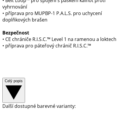
• Belt Loop™ pro spojení s páskem kalhot proti
vyhrnování
• příprava pro MUPBP-1 P.A.L.S. pro uchycení
doplňkových brašen
Bezpečnost
• CE chrániče R.I.S.C.™ Level 1 na ramenou a loktech
• příprava pro páteřový chránič R.I.S.C.™
Celý popis
Další dostupné barevné varianty: