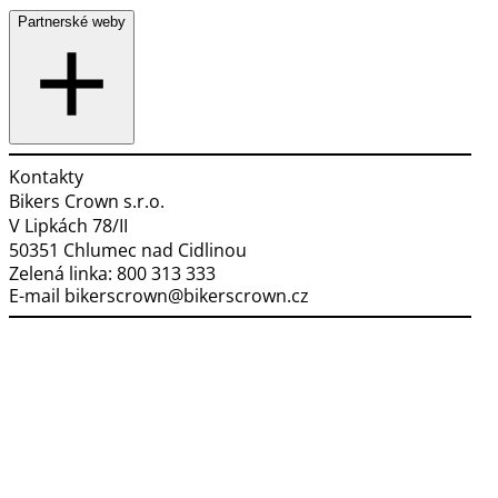
Partnerské weby
Kontakty
Bikers Crown s.r.o.
V Lipkách 78/II
50351 Chlumec nad Cidlinou
Zelená linka:
800 313 333
E-mail
bikerscrown@bikerscrown.cz