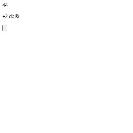
44
+2 další