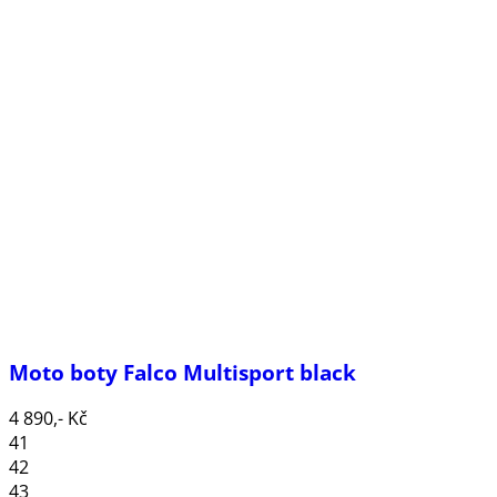
Moto boty Falco Multisport black
4 890,- Kč
41
42
43