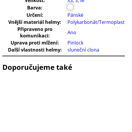
Velikost:
XS
,
S
,
M
Barva:
Určení:
Pánské
Vnější materiál helmy:
Polykarbonát/Termoplast
Připraveno pro
Ano
komunikaci:
Uprava proti mlžení:
Pinlock
Další vlastnosti helmy:
sluneční clona
Doporučujeme také