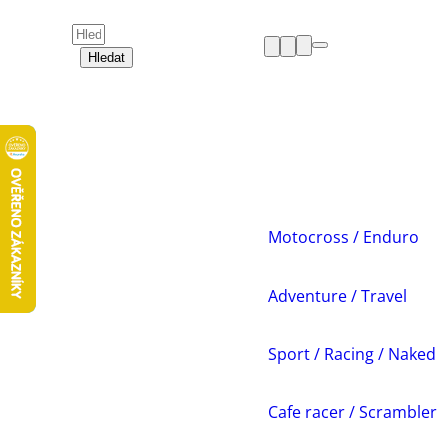
Hledat
HELMY
OBLEČENÍ
BOTY
CHRÁNIČE
DÁMSKÁ ZÓNA
PŘÍSLUŠENSTVÍ
NÁHRADNÍ DÍLY
Motocross / Enduro
VOLNÝ ČAS
AKCE A VÝPRODEJE
Adventure / Travel
Sport / Racing / Naked
Cafe racer / Scrambler