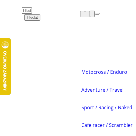
Hledat
HELMY
OBLEČENÍ
BOTY
CHRÁNIČE
DÁMSKÁ ZÓNA
PŘÍSLUŠENSTVÍ
NÁHRADNÍ DÍLY
Motocross / Enduro
VOLNÝ ČAS
AKCE A VÝPRODEJE
Adventure / Travel
Sport / Racing / Naked
Cafe racer / Scrambler