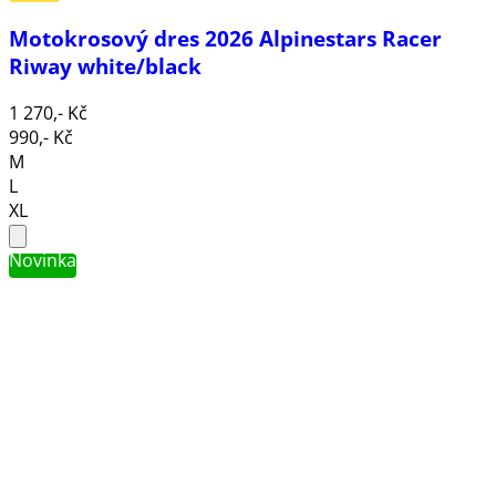
Motokrosový dres 2026 Alpinestars Racer
Riway white/black
1 270,- Kč
990,- Kč
M
L
XL
Novinka