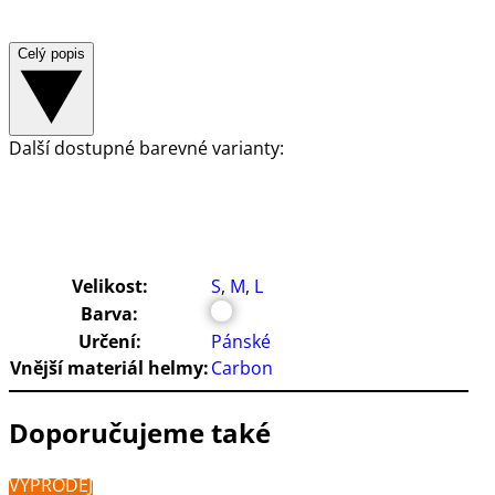
Celý popis
Další dostupné barevné varianty:
Velikost:
S
,
M
,
L
Barva:
Určení:
Pánské
Vnější materiál helmy:
Carbon
Doporučujeme také
VÝPRODEJ