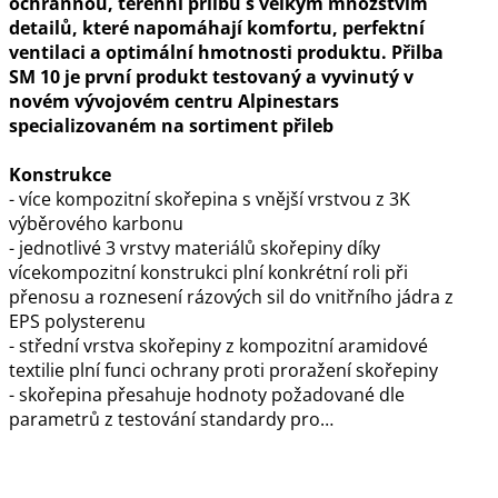
ochrannou, terenní přilbu s velkým množstvím
detailů, které napomáhají komfortu, perfektní
ventilaci a optimální hmotnosti produktu. Přilba
SM 10 je první produkt testovaný a vyvinutý v
novém vývojovém centru Alpinestars
specializovaném na sortiment přileb
Konstrukce
- více kompozitní skořepina s vnější vrstvou z 3K
výběrového karbonu
- jednotlivé 3 vrstvy materiálů skořepiny díky
vícekompozitní konstrukci plní konkrétní roli při
přenosu a roznesení rázových sil do vnitřního jádra z
EPS polysterenu
- střední vrstva skořepiny z kompozitní aramidové
textilie plní funci ochrany proti proražení skořepiny
- skořepina přesahuje hodnoty požadované dle
parametrů z testování standardy pro…