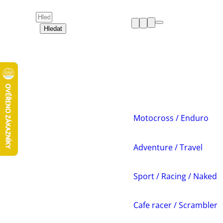
Hledat
HELMY
OBLEČENÍ
BOTY
CHRÁNIČE
DÁMSKÁ ZÓNA
PŘÍSLUŠENSTVÍ
NÁHRADNÍ DÍLY
Motocross / Enduro
VOLNÝ ČAS
AKCE A VÝPRODEJE
Adventure / Travel
Sport / Racing / Naked
Cafe racer / Scrambler