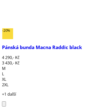
-20%
Pánská bunda Macna Raddic black
4 290,- Kč
3 430,- Kč
M
L
XL
2XL
+1 další