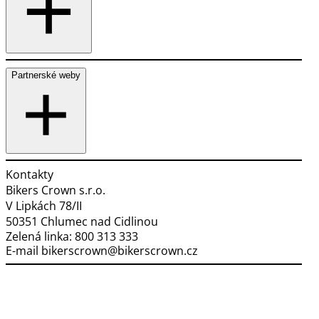
Partnerské weby
Kontakty
Bikers Crown s.r.o.
V Lipkách 78/II
50351 Chlumec nad Cidlinou
Zelená linka:
800 313 333
E-mail
bikerscrown@bikerscrown.cz