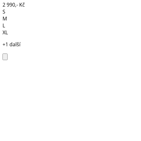
2 990,- Kč
S
M
L
XL
+1 další