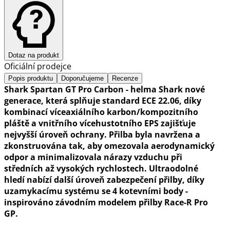
Dotaz na produkt
Oficiální prodejce
Popis produktu
Doporučujeme
Recenze
Shark Spartan GT Pro Carbon - helma Shark nové
generace, která splňuje standard ECE 22.06, díky
kombinací víceaxiálního karbon/kompozitního
pláště a vnitřního vícehustotního EPS zajišťuje
nejvyšší úroveň ochrany. Přilba byla navržena a
zkonstruována tak, aby omezovala aerodynamický
odpor a minimalizovala nárazy vzduchu při
středních až vysokých rychlostech. Ultraodolné
hledí nabízí další úroveň zabezpečení přilby, díky
uzamykacímu systému se 4 kotevními body -
inspirováno závodním modelem přilby Race-R Pro
GP.