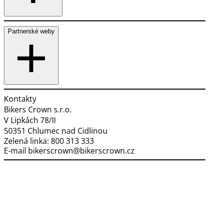
Partnerské weby
Kontakty
Bikers Crown s.r.o.
V Lipkách 78/II
50351 Chlumec nad Cidlinou
Zelená linka:
800 313 333
E-mail
bikerscrown@bikerscrown.cz