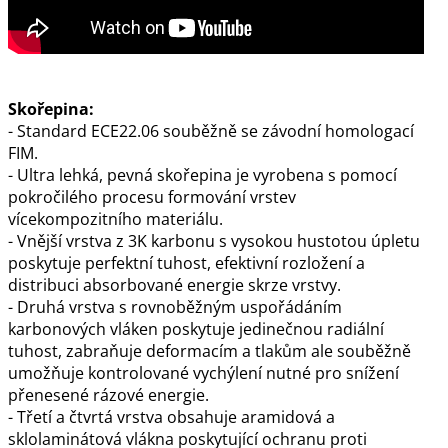
Skořepina:
- Standard ECE22.06 souběžně se závodní homologací
FIM.
- Ultra lehká, pevná skořepina je vyrobena s pomocí
pokročilého procesu formování vrstev
vícekompozitního materiálu.
- Vnější vrstva z 3K karbonu s vysokou hustotou úpletu
poskytuje perfektní tuhost, efektivní rozložení a
distribuci absorbované energie skrze vrstvy.
- Druhá vrstva s rovnoběžným uspořádáním
karbonových vláken poskytuje jedinečnou radiální
tuhost, zabraňuje deformacím a tlakům ale souběžně
umožňuje kontrolované vychýlení nutné pro snížení
přenesené rázové energie.
- Třetí a čtvrtá vrstva obsahuje aramidová a
sklolaminátová vlákna poskytující ochranu proti