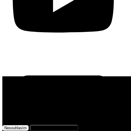
Využíváme soubory cookies
Na našem webu získáváme, ukládáme
a zpracováváme informace o jeho uživatelích (např.
síťové identifikátory, údaje o tom, jak procházíte
naše stránky, nebo jaký obsah vás zajímá). K tomuto
účelu využíváme soubory cookies, které nám
Nesouhlasím
Přijmout všechny cookies
pomáhají zkvalitnit naše služby a personalizovat