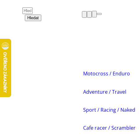
Hledat
HELMY
OBLEČENÍ
BOTY
CHRÁNIČE
DÁMSKÁ ZÓNA
PŘÍSLUŠENSTVÍ
NÁHRADNÍ DÍLY
Motocross / Enduro
VOLNÝ ČAS
AKCE A VÝPRODEJE
Adventure / Travel
Sport / Racing / Naked
Cafe racer / Scrambler